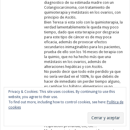
diagnostico de su estimada madre con un
Colangiocarcinoma, con tratamiento de
quimioterapia y metástasis en los ovarios, con
principio de Ascitis.
Bien Teresa si esta solo con la quimioterapia, la
verdad lamentablemente le queda muy poco
tiempo, dado que esta terapia por desgracia
para este tipo de cáncer es de muy poca
eficacia, además de provocar efectos
secundarios inimaginables para los pacientes,
prueba de ello son los 16 meses de terapia con
la quimio, que no ha hecho más que una
metástasis en los ovarios, además de
alteraciones hepáticas y con Ascitis.
No puedo decir que todo este perdido ya que
no sería verdad en el 100%, lo que debéis de
hacer de inmediato sin perder tiempo alguno,
es cambiar los hábitos alimentarios ya no
importa lo que el oncólogo vaya dicho al
respeto recuerden que «somos lo que
comemos», procurar que la paciente pierda
líquidos de forma natural por supuesto para
eliminar la Ascitis y la presión en los órganos
vitales internos, irrigaciones vaginales para
combatir el cáncer en dicha zona (ovarios),
respiración profunda, etc, etc…