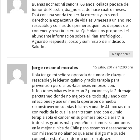
Buenas noches: Mi señora, 68 años, celiaca padece de
tumor de Klatskin, diagnosticado hace cuatro meses.
Está con una sonda izquierda externa y un stend
derecho; la expectativa de vida es 9 meses a un año. No
resecable y con las dos primeras químios después de
contener y revertir ictericia. Qué plan nos propone. Leí
abundante información sobre el Plan Trofologico.
Aguardo respuesta, costo y suministro del indicado.
Saludos
Responder
Jorge retamal morales
15 julio, 2017 a 12:00 pm
Hola tengo mi señora operada de tumor de clazquin
resecable y le icieron quimio y radio terapia para
prevención pero a los 4a5 meses empezó con.
Infecciones biliares le icieron 2 punciones y la 3 drenaje
percutaneo donde no mejoró del todo siguiendo con
infecciones y ase un mes la operaron de nuebo
reconstruyeron sus vías biliares y una de 4 bioxcias dio
con recibida lo cual le aran tratamiento con quimio
terapia sola el cancer en su primera bioxcia era t1 n
todos los grados más pequeños estamos tratándonos
en la mejor clinica de Chile pero estamos desesperados
con mi señora no álamos que aser si algo me puede
comentar estaré agradecido un gran abrazo