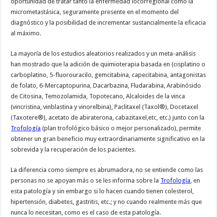
oportunidad de tratar tanto la enfermedad locorregional como la
micrometastásica, seguramente presente en el momento del
diagnóstico y la posibilidad de incrementar sustancialmente la eficacia
al máximo.
La mayoría de los estudios aleatorios realizados y un meta-análisis
han mostrado que la adición de quimioterapia basada en (cisplatino o
carboplatino, 5-fluorouracilo, gemcitabina, capecitabina, antagonistas
de folato, 6-Mercaptopurina, Dacarbazina, Fludarabina, Arabinósido
de Citosina, Temozolamida, Topotecano, Alcaloides de la vinca
(vincristina, vinblastina y vinorelbina), Paclitaxel (Taxol®), Docetaxel
(Taxotere®), acetato de abiraterona, cabazitaxel,etc, etc.) junto con la
Trofología
(plan trofológico básico o mejor personalizado), permite
obtener un gran beneficio muy extraordinariamente significativo en la
sobrevida y la recuperación de los pacientes.
La diferencia como siempre es abrumadora, no se entiende como las
personas no se apoyan más o se les informa sobre la
Trofología
, en
esta patología y sin embargo si lo hacen cuando tienen colesterol,
hipertensión, diabetes, gastritis, etc.; y no cuando realmente más que
nunca lo necesitan, como es el caso de esta patología.