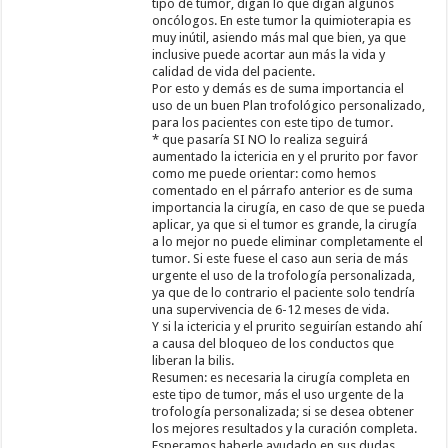
tipo de tumor, digan lo que digan algunos
oncólogos. En este tumor la quimioterapia es
muy inútil, asiendo más mal que bien, ya que
inclusive puede acortar aun más la vida y
calidad de vida del paciente.
Por esto y demás es de suma importancia el
uso de un buen Plan trofológico personalizado,
para los pacientes con este tipo de tumor.
* que pasaría SI NO lo realiza seguirá
aumentado la ictericia en y el prurito por favor
como me puede orientar: como hemos
comentado en el párrafo anterior es de suma
importancia la cirugía, en caso de que se pueda
aplicar, ya que si el tumor es grande, la cirugía
a lo mejor no puede eliminar completamente el
tumor. Si este fuese el caso aun seria de más
urgente el uso de la trofología personalizada,
ya que de lo contrario el paciente solo tendría
una supervivencia de 6-12 meses de vida.
Y si la ictericia y el prurito seguirían estando ahí
a causa del bloqueo de los conductos que
liberan la bilis.
Resumen: es necesaria la cirugía completa en
este tipo de tumor, más el uso urgente de la
trofología personalizada; si se desea obtener
los mejores resultados y la curación completa.
Esperamos haberle ayudado en sus dudas.