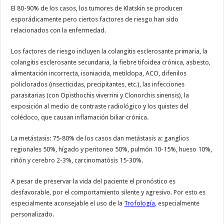
El 80-90% de los casos, los tumores de Klatskin se producen
esporádicamente pero ciertos factores de riesgo han sido
relacionados con la enfermedad.
Los factores de riesgo incluyen la colangitis esclerosante primaria, la
colangitis esclerosante secundaria, la fiebre tifoidea crónica, asbesto,
alimentación incorrecta, isoniacida, metildopa, ACO, difenilos
policlorados (insecticidas, precipitantes, etc.), las infecciones
parasitarias (con Opisthochis viverrini y Clonorchis sinensis), la
exposición al medio de contraste radiológico y los quistes del
colédoco, que causan inflamación biliar crónica.
La metástasis: 75-80% de los casos dan metástasis a: ganglios
regionales 50%, hígado y peritoneo 50%, pulmón 10-15%, hueso 10%,
riñón y cerebro 2-3%, carcinomatósis 15-30%.
A pesar de preservar la vida del paciente el pronóstico es
desfavorable, por el comportamiento silente y agresivo. Por esto es
especialmente aconsejable el uso de la
Trofología
, especialmente
personalizado.