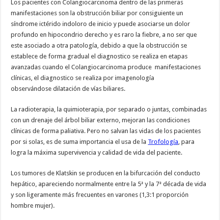
Los pacientes con Colangiocarcinoma dentro de las primeras
manifestaciones son la obstrucción biliar por consiguiente un
síndrome ictérido indoloro de inicio y puede asociarse un dolor
profundo en hipocondrio derecho y es raro la fiebre, a no ser que
este asociado a otra patología, debido a que la obstrucción se
establece de forma gradual el diagnostico se realiza en etapas
avanzadas cuando el Colangiocarcinoma produce manifestaciones
clínicas, el diagnostico se realiza por imagenología
observándose dilatación de vías biliares.
La radioterapia, la quimioterapia, por separado o juntas, combinadas
con un drenaje del árbol biliar externo, mejoran las condiciones
clínicas de forma paliativa. Pero no salvan las vidas de los pacientes
por si solas, es de suma importancia el usa de la
Trofología
, para
logra la máxima supervivencia y calidad de vida del paciente.
Los tumores de Klatskin se producen en la bifurcación del conducto
hepático, apareciendo normalmente entre la 5ª y la 7ª década de vida
y son ligeramente más frecuentes en varones (1,3:1 proporción
hombre mujer).