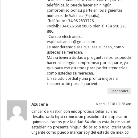
telefónica, lo puede hacer sin ningún
compromiso por su parte en los siguientes
números de Valencia (España):
-Teléfono: +34 96 2833726.
-Móvil: +34 626 868 980 o bien al +34 650 273
886.
-Correo electrónico:
especialcancer@gmail.com
Le atenderemos sea cual sea su caso, como
ustedes se merecen.
Más si tuviera dudas o preguntas nos las puede
hacer sin ningún compromiso por su parte, ya
que para eso estamos para poder atenderles
como ustedes se merecen.
Un saludo cordial y una pronta mejora e
recuperación para el paciente.
Responder
Azucena
6 abril, 2018 a 2:28 am
cancer de klastkin con endoprotesis biliar aun no
desahuciado hipo cronico sin posibilidad de operar ni
quimios ni radios por la edad 64 años y estado de salud
establen no presenta ningun dolor solo tuvo icteria yuda
urgente como.puedo marcar soy del estado de mexico