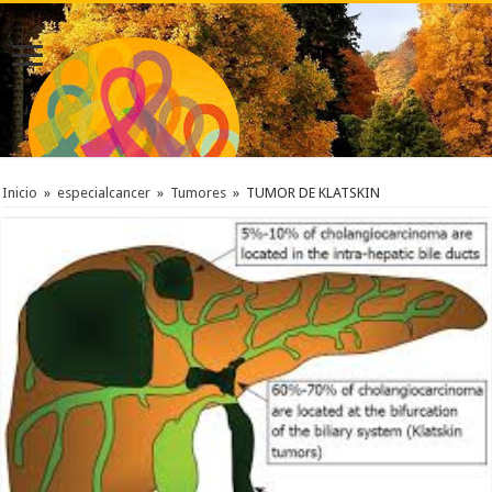
Inicio
»
especialcancer
»
Tumores
»
TUMOR DE KLATSKIN