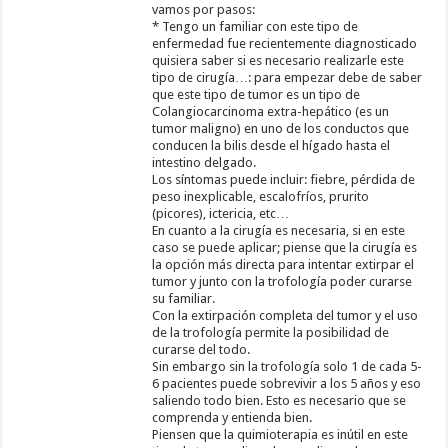
vamos por pasos:
* Tengo un familiar con este tipo de
enfermedad fue recientemente diagnosticado
quisiera saber si es necesario realizarle este
tipo de cirugía…: para empezar debe de saber
que este tipo de tumor es un tipo de
Colangiocarcinoma extra-hepático (es un
tumor maligno) en uno de los conductos que
conducen la bilis desde el hígado hasta el
intestino delgado.
Los síntomas puede incluir: fiebre, pérdida de
peso inexplicable, escalofríos, prurito
(picores), ictericia, etc…
En cuanto a la cirugía es necesaria, si en este
caso se puede aplicar; piense que la cirugía es
la opción más directa para intentar extirpar el
tumor y junto con la trofología poder curarse
su familiar.
Con la extirpación completa del tumor y el uso
de la trofología permite la posibilidad de
curarse del todo.
Sin embargo sin la trofología solo 1 de cada 5-
6 pacientes puede sobrevivir a los 5 años y eso
saliendo todo bien. Esto es necesario que se
comprenda y entienda bien.
Piensen que la quimioterapia es inútil en este