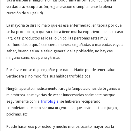
vas a encontrar ninguna o muy poquísima información útil para la
verdadera: recuperación, regeneración o simplemente la plena
curación de su (salud).
La mayoría te dirá lo malo que es esa enfermedad, en teoría por qué
se ha producido, o que su clínica tiene mucha experiencia en ese caso
(¿?), o tal productos es ideal o único, las personas estas muy
confundidas o quizás en cierta manera engañadas o mareadas vaya a
saber, bueno así va la salud general de la población, no hay casi
ninguno sano, que pena y triste.
Por favor no se deje engañar por nadie. Nadie puede tener salud
verdadera si no modifica sus hábitos trofológicos.
Ningún aparato, medicamento, cirugía (amputaciones de órganos o
miembros) las mayorías de veces innecesarias realmente porque
seguramente con la
Trofología
, se hubieran recuperado
completamente a no ser una urgencia en que la vida este en juego,
pócimas, etc.
Puede hacer eso por usted, y mucho menos cuanto mayor sea la