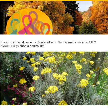
Inicio
»
especialcancer
»
Contenidos
»
Plantas medicinales
»
PALO
AMARILLO (Mahonia aquifolium)