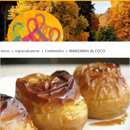
Inicio
»
especialcancer
»
Contenidos
»
MANZANAS AL COCO