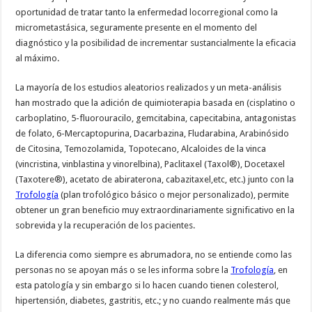
oportunidad de tratar tanto la enfermedad locorregional como la
micrometastásica, seguramente presente en el momento del
diagnóstico y la posibilidad de incrementar sustancialmente la eficacia
al máximo.
La mayoría de los estudios aleatorios realizados y un meta-análisis
han mostrado que la adición de quimioterapia basada en (cisplatino o
carboplatino, 5-fluorouracilo, gemcitabina, capecitabina, antagonistas
de folato, 6-Mercaptopurina, Dacarbazina, Fludarabina, Arabinósido
de Citosina, Temozolamida, Topotecano, Alcaloides de la vinca
(vincristina, vinblastina y vinorelbina), Paclitaxel (Taxol®), Docetaxel
(Taxotere®), acetato de abiraterona, cabazitaxel,etc, etc.) junto con la
Trofología
(plan trofológico básico o mejor personalizado), permite
obtener un gran beneficio muy extraordinariamente significativo en la
sobrevida y la recuperación de los pacientes.
La diferencia como siempre es abrumadora, no se entiende como las
personas no se apoyan más o se les informa sobre la
Trofología
, en
esta patología y sin embargo si lo hacen cuando tienen colesterol,
hipertensión, diabetes, gastritis, etc.; y no cuando realmente más que