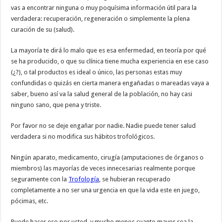
vas a encontrar ninguna o muy poquísima información útil para la
verdadera: recuperación, regeneración o simplemente la plena
curación de su (salud).
La mayoría te dirá lo malo que es esa enfermedad, en teoría por qué
se ha producido, o que su clínica tiene mucha experiencia en ese caso
(¿?), o tal productos es ideal o único, las personas estas muy
confundidas o quizás en cierta manera engañadas o mareadas vaya a
saber, bueno así va la salud general de la población, no hay casi
ninguno sano, que pena y triste.
Por favor no se deje engañar por nadie. Nadie puede tener salud
verdadera si no modifica sus hábitos trofológicos.
Ningún aparato, medicamento, cirugía (amputaciones de órganos o
miembros) las mayorías de veces innecesarias realmente porque
seguramente con la
Trofología
, se hubieran recuperado
completamente a no ser una urgencia en que la vida este en juego,
pócimas, etc.
Puede hacer eso por usted, y mucho menos cuanto mayor sea la