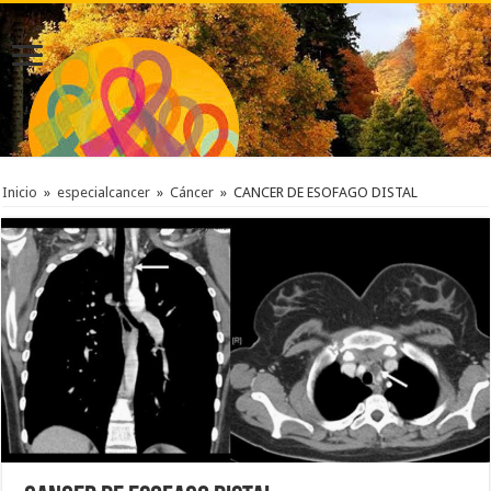
Inicio
»
especialcancer
»
Cáncer
»
CANCER DE ESOFAGO DISTAL