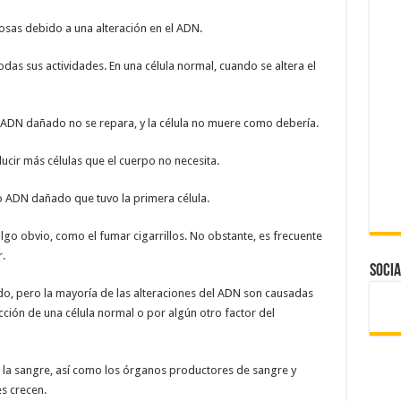
osas debido a una alteración en el ADN.
odas sus actividades. En una célula normal, cuando se altera el
el ADN dañado no se repara, y la célula no muere como debería.
ducir más células que el cuerpo no necesita.
o ADN dañado que tuvo la primera célula.
lgo obvio, como el fumar cigarrillos. No obstante, es frecuente
.
Socia
, pero la mayoría de las alteraciones del ADN son causadas
ción de una célula normal o por algún otro factor del
an la sangre, así como los órganos productores de sangre y
es crecen.