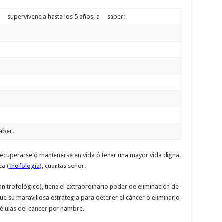
upervivencia hasta los 5 años, a saber:
ber.
recuperarse ó mantenerse en vida ó tener una mayor vida digna.
za (
Trofología
), cuantas señor.
n trofológico), tiene el extraordinario poder de eliminación de
que su maravillosa estrategia para detener el cáncer o eliminarlo
células del cancer por hambre.