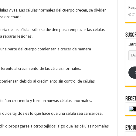
Resp
ulas vivas. Las células normales del cuerpo crecen, se dividen
21
ra ordenada.
oría de las células sólo se dividen para remplazar las células
Suscr
 reparar lesiones.
Intr
alguna parte del cuerpo comienzan a crecer de manera
Dire
de
emai
iferente al crecimiento de las células normales.
comienzan debido al crecimiento sin control de células
Rece
ontinúan creciendo y forman nuevas células anormales.
n otros tejidos es lo que hace que una célula sea cancerosa.
ir o propagarse a otros tejidos, algo que las células normales
Encu