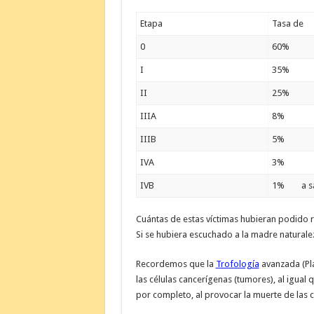
Etapa
Tasa de s
0
60%
I
35%
II
25%
IIIA
8%
IIIB
5%
IVA
3%
IVB
1% a sa
Cuántas de estas víctimas hubieran podido 
Si se hubiera escuchado a la madre naturale
Recordemos que la
Trofología
avanzada (Pla
las células cancerígenas (tumores), al igual 
por completo, al provocar la muerte de las 