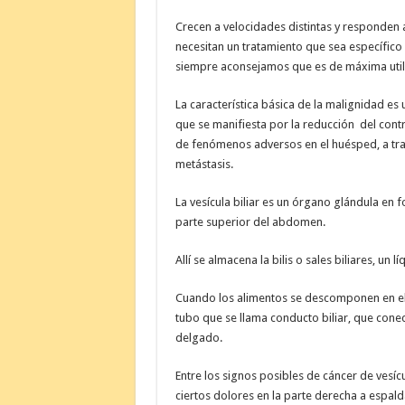
Crecen a velocidades distintas y responden a
necesitan un tratamiento que sea específico a
siempre aconsejamos que es de máxima util
La característica básica de la malignidad es u
que se manifiesta por la reducción del contr
de fenómenos adversos en el huésped, a trav
metástasis.
La vesícula biliar es un órgano glándula en
parte superior del abdomen.
Allí se almacena la bilis o sales biliares, un
Cuando los alimentos se descomponen en el apa
tubo que se llama conducto biliar, que conecta
delgado.
Entre los signos posibles de cáncer de vesícula
ciertos dolores en la parte derecha a espal