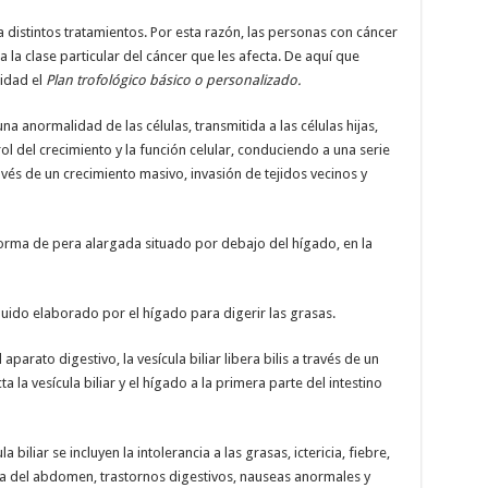
 distintos tratamientos. Por esta razón, las personas con cáncer
 la clase particular del cáncer que les afecta. De aquí que
idad el
Plan trofológico básico o personalizado.
na anormalidad de las células, transmitida a las células hijas,
ol del crecimiento y la función celular, conduciendo a una serie
és de un crecimiento masivo, invasión de tejidos vecinos y
 forma de pera alargada situado por debajo del hígado, en la
 líquido elaborado por el hígado para digerir las grasas.
rato digestivo, la vesícula biliar libera bilis a través de un
 la vesícula biliar y el hígado a la primera parte del intestino
 biliar se incluyen la intolerancia a las grasas, ictericia, fiebre,
da del abdomen, trastornos digestivos, nauseas anormales y