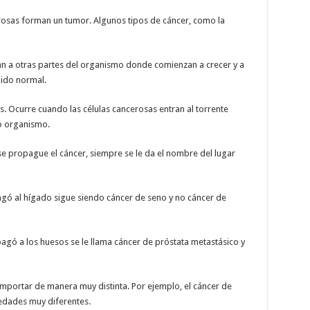
cerosas forman un tumor. Algunos tipos de cáncer, como la
an a otras partes del organismo donde comienzan a crecer y a
ido normal.
. Ocurre cuando las células cancerosas entran al torrente
ro organismo.
se propague el cáncer, siempre se le da el nombre del lugar
agó al hígado sigue siendo cáncer de seno y no cáncer de
agó a los huesos se le llama cáncer de próstata metastásico y
mportar de manera muy distinta. Por ejemplo, el cáncer de
edades muy diferentes.