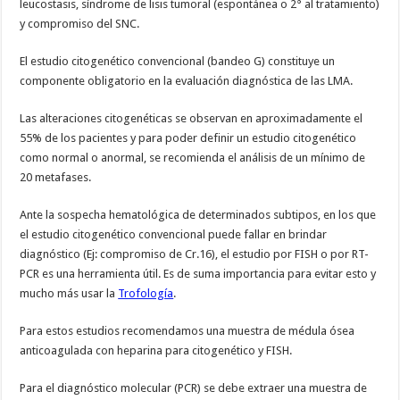
leucos­tasis, síndrome de lisis tumoral (espontánea o 2° al tratamiento)
y compro­miso del SNC.
El estudio citogenético convencional (bandeo G) constituye un
componente obligatorio en la evaluación diagnóstica de las LMA.
Las alteraciones citogenéticas se observan en aproximadamente el
55% de los pacientes y para poder definir un estudio citogenético
como normal o anormal, se recomienda el análisis de un mínimo de
20 metafases.
Ante la sospecha hematológica de determinados subtipos, en los que
el estudio citogenético convencional puede fallar en brindar
diagnóstico (Ej: compromiso de Cr.16), el estudio por FISH o por RT-
PCR es una herramienta útil. Es de suma importancia para evitar esto y
mucho más usar la
Trofología
.
Para estos estudios recomendamos una muestra de médula ósea
anticoagulada con heparina para citogenético y FISH.
Para el diagnóstico molecular (PCR) se debe extraer una muestra de