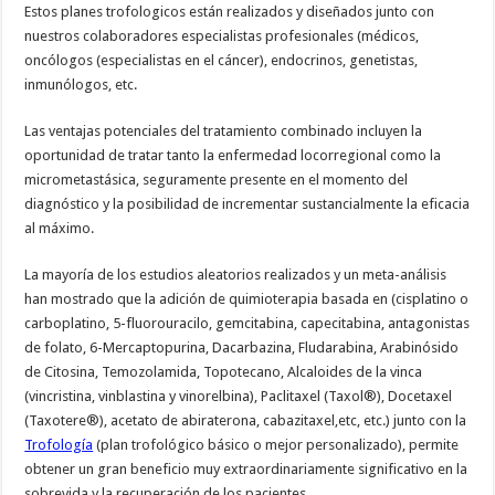
Estos planes trofologicos están realizados y diseñados junto con
nuestros colaboradores especialistas profesionales (médicos,
oncólogos (especialistas en el cáncer), endocrinos, genetistas,
inmunólogos, etc.
Las ventajas potenciales del tratamiento combinado incluyen la
oportunidad de tratar tanto la enfermedad locorregional como la
micrometastásica, seguramente presente en el momento del
diagnóstico y la posibilidad de incrementar sustancialmente la eficacia
al máximo.
La mayoría de los estudios aleatorios realizados y un meta-análisis
han mostrado que la adición de quimioterapia basada en (cisplatino o
carboplatino, 5-fluorouracilo, gemcitabina, capecitabina, antagonistas
de folato, 6-Mercaptopurina, Dacarbazina, Fludarabina, Arabinósido
de Citosina, Temozolamida, Topotecano, Alcaloides de la vinca
(vincristina, vinblastina y vinorelbina), Paclitaxel (Taxol®), Docetaxel
(Taxotere®), acetato de abiraterona, cabazitaxel,etc, etc.) junto con la
Trofología
(plan trofológico básico o mejor personalizado), permite
obtener un gran beneficio muy extraordinariamente significativo en la
sobrevida y la recuperación de los pacientes.