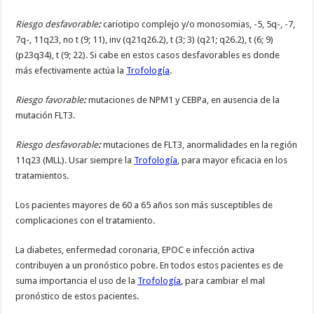
Riesgo desfavorable
:
cariotipo complejo y/o monosomias, -5, 5q-, -7,
7q-, 11q23, no t (9; 11), inv (q21q26.2), t (3; 3) (q21; q26.2), t (6; 9)
(p23q34), t (9; 22). Si cabe en estos casos desfavorables es donde
más efectivamente actúa la
Trofología
.
Riesgo favorable
:
mutaciones de NPM1 y CEBPa, en ausencia de la
mutación FLT3.
Riesgo
desfavorable
:
mutaciones de FLT3, anormalidades en la región
11q23 (MLL). Usar siempre la
Trofología
, para mayor eficacia en los
tratamientos.
Los pacientes mayores de 60 a 65 años son más susceptibles de
complicaciones con el tratamiento.
La diabetes, enfermedad coronaria, EPOC e infección activa
contribuyen a un pronóstico pobre. En todos estos pacientes es de
suma importancia el uso de la
Trofología
, para cambiar el mal
pronóstico de estos pacientes.