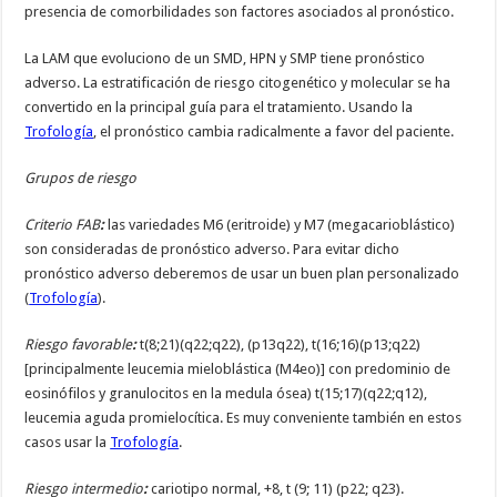
presencia de comorbilidades son factores asociados al pronóstico.
La LAM que evoluciono de un SMD, HPN y SMP tiene pronóstico
adverso. La estratificación de riesgo citogenético y molecular se ha
convertido en la principal guía para el tratamiento. Usando la
Trofología
, el pronóstico cambia radicalmente a favor del paciente.
Grupos de riesgo
Criterio FAB
:
las variedades M6 (eritroide) y M7 (megacarioblástico)
son consideradas de pronóstico adverso. Para evitar dicho
pronóstico adverso deberemos de usar un buen plan personalizado
(
Trofología
).
Riesgo favorable
:
t(8;21)(q22;q22), (p13q22), t(16;16)(p13;q22)
[principalmente leucemia mieloblástica (M4eo)] con predominio de
eosinófilos y granulocitos en la medula ósea) t(15;17)(q22;q12),
leucemia aguda promielocítica. Es muy conveniente también en estos
casos usar la
Trofología
.
Riesgo intermedio
:
cariotipo normal, +8, t (9; 11) (p22; q23).