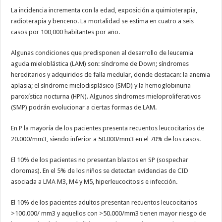
La incidencia incrementa con la edad, exposición a quimioterapia,
radioterapia y benceno. La mortalidad se estima en cuatro a seis
casos por 100,000 habitantes por año.
Algunas condiciones que predisponen al desarrollo de leucemia
aguda mieloblástica (LAM) son: síndrome de Down; síndromes
hereditarios y adquiridos de falla medular, donde destacan: la anemia
aplasia; el síndrome mielodisplásico (SMD) y la hemoglobinuria
paroxística nocturna (HPN). Algunos síndromes mieloproliferativos
(SMP) podrán evolucionar a ciertas formas de LAM.
En P la mayoría de los pacientes presenta recuentos leucocitarios de
20.000/mm3, siendo inferior a 50.000/mm3 en el 70% de los casos.
El 10% de los pacientes no presentan blastos en SP (sospechar
cloromas). En el 5% de los niños se detectan evidencias de CID
asociada a LMA M3, M4 y M5, hiperleucocitosis e infección.
El 10% de los pacientes adultos presentan recuentos leucocitarios
>100.000/ mm3 y aquellos con >50.000/mm3 tienen mayor riesgo de