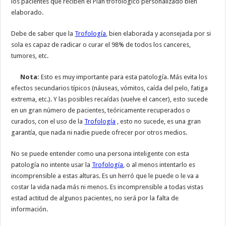
los pacientes que reciben el Plan trofológico personalizado bien
elaborado.
Debe de saber que la
Trofología
, bien elaborada y aconsejada por si
sola es capaz de radicar o curar el 98% de todos los canceres,
tumores, etc.
Nota:
Esto es muy importante para esta patología. Más evita los
efectos secundarios típicos (náuseas, vómitos, caída del pelo, fatiga
extrema, etc.). Y las posibles recaídas (vuelve el cancer), esto sucede
en un gran número de pacientes, teóricamente recuperados o
curados, con el uso de la
Trofología
, esto no sucede, es una gran
garantía, que nada ni nadie puede ofrecer por otros medios.
No se puede entender como una persona inteligente con esta
patología no intente usar la
Trofología
, o al menos intentarlo es
incomprensible a estas alturas. Es un herró que le puede o le va a
costar la vida nada más ni menos. Es incomprensible a todas vistas
estad actitud de algunos pacientes, no será por la falta de
información.