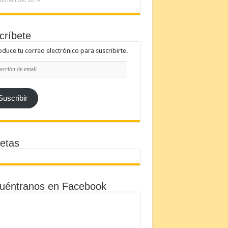
diciembre, 2019
críbete
oduce tu correo electrónico para suscribirte.
cción
l
Suscribir
etas
uéntranos en Facebook