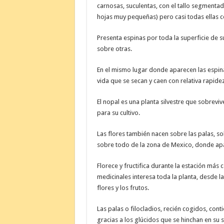
carnosas, suculentas, con el tallo segmentad
hojas muy pequeñas) pero casi todas ellas 
Presenta espinas por toda la superficie de
sobre otras.
En el mismo lugar donde aparecen las espi
vida que se secan y caen con relativa rapidez
El nopal es una planta silvestre que sobrevi
para su cultivo.
Las flores también nacen sobre las palas, s
sobre todo de la zona de Mexico, donde ap
Florece y fructifica durante la estación más 
medicinales interesa toda la planta, desde l
flores y los frutos.
Las palas o filocladios, recién cogidos, con
gracias a los glúcidos que se hinchan en su 