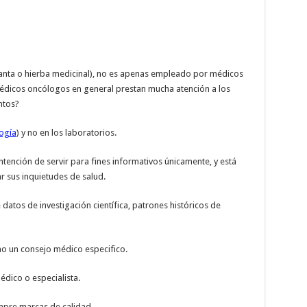
anta o hierba medicinal), no es apenas empleado por médicos
médicos oncólogos en general prestan mucha atención a los
ntos?
ogía
) y no en los laboratorios.
ntención de servir para fines informativos únicamente, y está
r sus inquietudes de salud.
datos de investigación científica, patrones históricos de
mo un consejo médico especifico.
dico o especialista.
empre marcas de calidad.