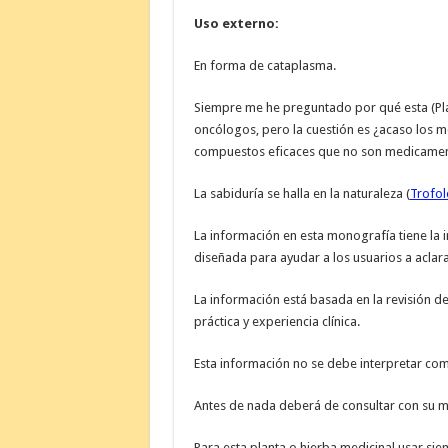
Uso externo:
En forma de cataplasma.
Siempre me he preguntado por qué esta (Pl
oncólogos, pero la cuestión es ¿acaso los 
compuestos eficaces que no son medicame
La sabiduría se halla en la naturaleza (
Trofol
La información en esta monografía tiene la i
diseñada para ayudar a los usuarios a aclara
La información está basada en la revisión de 
práctica y experiencia clínica.
Esta información no se debe interpretar co
Antes de nada deberá de consultar con su mé
Para esta planta o hierba medicinal usar si