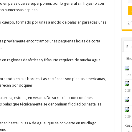
o en palas que se superponen, por lo general sin hojas (o con
con numerosas espinas.
 su cuerpo, formado por unas a modo de palas engarzadas unas
¿P
nas previamente encontramos unas pequeñas hojas de corta
Rec
.
Eti
ve en regiones desérticas y frías. No requiere de mucha agua
29 
obre todo en sus bordes. Las cactáceas son plantas americanas,
arecen por doquier.
28 
calurosa, esto es, en verano. De su recolección con fines
as palas que técnicamente se denominan filocladios hasta las
29 
tienen hasta un 90% de agua, que se convierte en mucilago
Resp
seno.