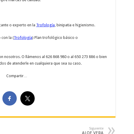
cante o experto en la
Trofología
, binipatia e higienismo.
con la (
Trofología
) Plan trofológico básico o
n nosotros. O llámenos al 626 868 980 o al 650 273 886 o bien
dos de atenderle en cualquiera que sea su caso.
Compartir…
Siguiente
ALOE VERA