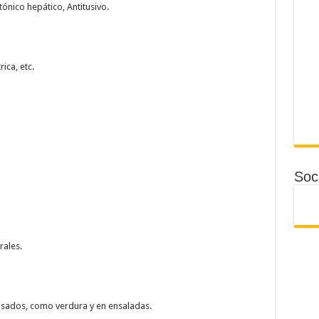
ónico hepático, Antitusivo.
ica, etc.
Soci
rales.
asados, como verdura y en ensaladas.