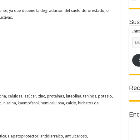
21 
ante, ya que detiene la degradación del suelo deforestado, o
uctivas.
Sus
Intr
Dire
de
emai
Rec
na, celulosa, azúcar, zinc, proteínas, luteolina, taninos, potasio,
, niacina, kaempferol, hemicelulosa, calcio, hidratos de
Enc
tica, Hepatoprotector, antidiarreico, antiulceroso,