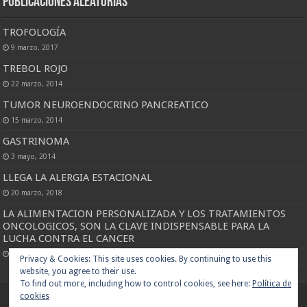
Publicaciones Aleatorias
TROFOLOGÍA
9 marzo, 2017
TREBOL ROJO
22 marzo, 2014
TUMOR NEUROENDOCRINO PANCREATICO
15 marzo, 2014
GASTRINOMA
3 mayo, 2014
LLEGA LA ALERGIA ESTACIONAL
20 marzo, 2018
LA ALIMENTACION PERSONALIZADA Y LOS TRATAMIENTOS
ONCOLOGICOS, SON LA CLAVE INDISPENSABLE PARA LA
LUCHA CONTRA EL CANCER
15 marzo, 2018
Privacy & Cookies: This site uses cookies. By continuing to use this
website, you agree to their use.
To find out more, including how to control cookies, see here:
Política de
cookies