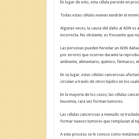
En lugar de esto, esta célula persiste en pro
Todas estas células nuevas tendrán el mism
Algunas veces, la causa del daño al ADN es a
incorrecta. No obstante, es frecuente que no
Las personas pueden heredar un ADN dañado
por errores que ocurren durante la reproduc
ambiente, alimentario, químico, fármacos, et
En su lugar, estas células cancerosas afect
circulan a través de otros tejidos en los cual
En la mayoría de los casos, las células can
leucemia, rara vez forman tumores.
Las células cancerosas a menudo se traslad
formar nuevos tumores que remplazan al tej
A este proceso se le conoce como metástasis