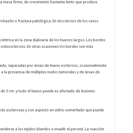
a masa firme, de crecimiento bastante lento que produce
nchazón o fractura patológica. En dos tercios de los casos
céntrica en la zona dializaría de los huesos largos. Los bordes
osteosclerosis. En otras ocasiones los bordes son más
ulado, separadas por áreas de hueso escleroso, ocasionalmente
a la presencia de múltiples nudos tumorales y de áreas de
de 5 cm. y todo el hueso puede es afectado de lesiones
más esclerosas y con aspecto en vidrio esmerilado que puede
nderse a los tejidos blandos e invadir el peroné. La reacción