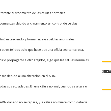
iferente al crecimiento de las células normales.
comienzan debido al crecimiento sin control de células
ontinúan creciendo y forman nuevas células anormales.
n otros tejidos es lo que hace que una célula sea cancerosa.
ir o propagarse a otros tejidos, algo que las células normales
Socia
osas debido a una alteración en el ADN.
odas sus actividades. En una célula normal, cuando se altera el
el ADN dañado no se repara, y la célula no muere como debería.