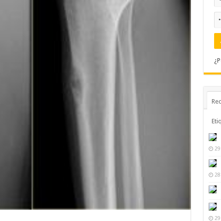
¿P
Rec
Eti
29
28
29