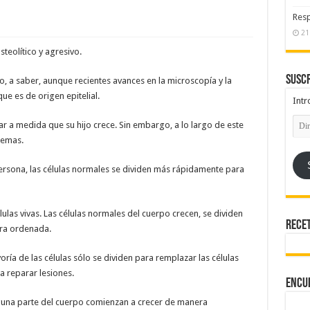
Resp
21
teolítico y agresivo.
Suscr
, a saber, aunque recientes avances en la microscopía y la
e es de origen epitelial.
Intr
Dire
r a medida que su hijo crece. Sin embargo, a lo largo de este
de
emai
lemas.
ersona, las células normales se dividen más rápidamente para
ulas vivas. Las células normales del cuerpo crecen, se dividen
Rece
ra ordenada.
oría de las células sólo se dividen para remplazar las células
 reparar lesiones.
Encu
alguna parte del cuerpo comienzan a crecer de manera