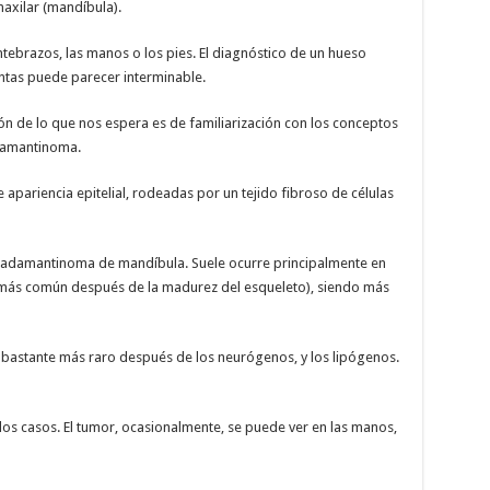
 maxilar (mandíbula).
tebrazos, las manos o los pies. El diagnóstico de un hueso
ntas puede parecer interminable.
n de lo que nos espera es de familiarización con los conceptos
adamantinoma.
 apariencia epitelial, rodeadas por un tejido fibroso de células
 adamantinoma de mandíbula. Suele ocurre principalmente en
(más común después de la madurez del esqueleto), siendo más
 bastante más raro después de los neurógenos, y los lipógenos.
e los casos. El tumor, ocasionalmente, se puede ver en las manos,