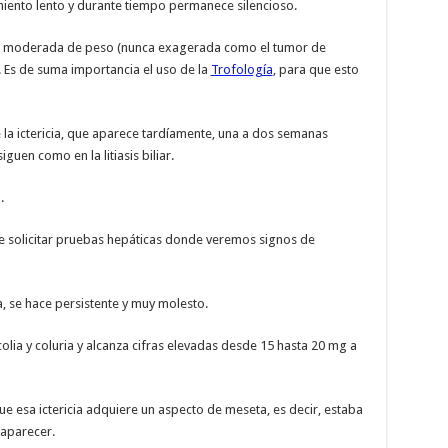
imiento lento y durante tiempo permanece silencioso.
ida moderada de peso (nunca exagerada como el tumor de
 Es de suma importancia el uso de la
Trofología
, para que esto
e la ictericia, que aparece tardíamente, una a dos semanas
guen como en la litiasis biliar.
.
e solicitar pruebas hepáticas donde veremos signos de
a, se hace persistente y muy molesto.
colia y coluria y alcanza cifras elevadas desde 15 hasta 20 mg a
que esa ictericia adquiere un aspecto de meseta, es decir, estaba
aparecer.