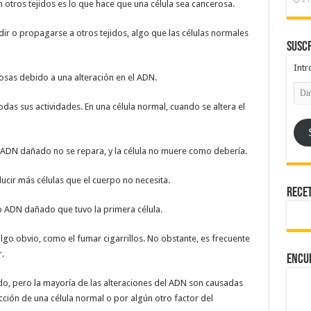
n otros tejidos es lo que hace que una célula sea cancerosa.
ir o propagarse a otros tejidos, algo que las células normales
Suscr
Intr
osas debido a una alteración en el ADN.
Dire
de
odas sus actividades. En una célula normal, cuando se altera el
emai
el ADN dañado no se repara, y la célula no muere como debería.
ducir más células que el cuerpo no necesita.
Rece
o ADN dañado que tuvo la primera célula.
lgo obvio, como el fumar cigarrillos. No obstante, es frecuente
.
Encu
, pero la mayoría de las alteraciones del ADN son causadas
ción de una célula normal o por algún otro factor del