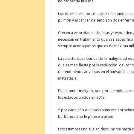
no cáncer de huesos.
Los diferentes tipos de cáncer se pueden co
pulmón y el cáncer de seno son dos enferm
Crecen a velocidades distintas y responden a
necesitan un tratamiento que sea específico a
siempre aconsejamos que es de máxima util
La característica básica de la malignidad es u
que se manifiesta por la reducción del contr
de fenómenos adversos en el huésped, a trav
metástasis.
Es un tumor maligno, que por ejemplo, apr
los estados unidos en 2013.
Y por cada año que pasa aumenta aproximad
barbaridad no le parece a usted.
Estos tumores no suelen descubrirse hasta 