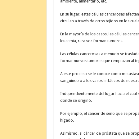
ambiente, alimentario, etc.
En su lugar, estas células cancerosas afect
circulan a través de otros tejidos en los cual
En la mayoría de los casos, las células can
leucemia, rara vez forman tumores.
Las células cancerosas a menudo se traslad
formar nuevos tumores que remplazan al tej
A este proceso se le conoce como metástasis
sanguíneo o a los vasos linfáticos de nuest
Independientemente del lugar hacia el cual 
donde se originó.
Por ejemplo, el cáncer de seno que se prop
hígado.
Asimismo, al cáncer de próstata que se prop