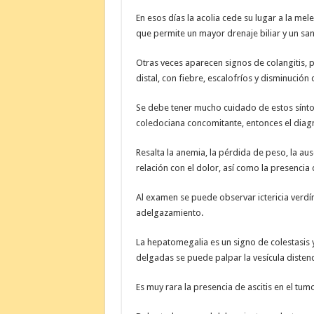
En esos días la acolia cede su lugar a la me
que permite un mayor drenaje biliar y un sa
Otras veces aparecen signos de colangitis, p
distal, con fiebre, escalofríos y disminución d
Se debe tener mucho cuidado de estos síntom
coledociana concomitante, entonces el diag
Resalta la anemia, la pérdida de peso, la ausen
relación con el dolor, así como la presencia d
Al examen se puede observar ictericia verdín
adelgazamiento.
La hepatomegalia es un signo de colestasis 
delgadas se puede palpar la vesícula disten
Es muy rara la presencia de ascitis en el tum