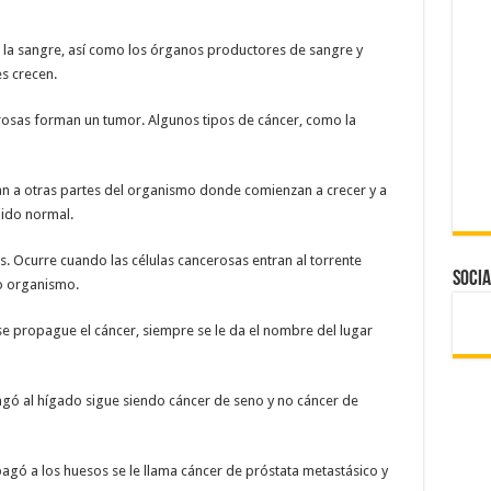
an la sangre, así como los órganos productores de sangre y
es crecen.
cerosas forman un tumor. Algunos tipos de cáncer, como la
an a otras partes del organismo donde comienzan a crecer y a
ido normal.
. Ocurre cuando las células cancerosas entran al torrente
Socia
ro organismo.
se propague el cáncer, siempre se le da el nombre del lugar
agó al hígado sigue siendo cáncer de seno y no cáncer de
agó a los huesos se le llama cáncer de próstata metastásico y