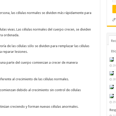
ersona, las células normales se dividen más rápidamente para
¿P
ulas vivas. Las células normales del cuerpo crecen, se dividen
ra ordenada.
Rec
oría de las células sólo se dividen para remplazar las células
Eti
 reparar lesiones.
alguna parte del cuerpo comienzan a crecer de manera
29
iferente al crecimiento de las células normales.
28
comienzan debido al crecimiento sin control de células
29
ontinúan creciendo y forman nuevas células anormales.
Resp
21