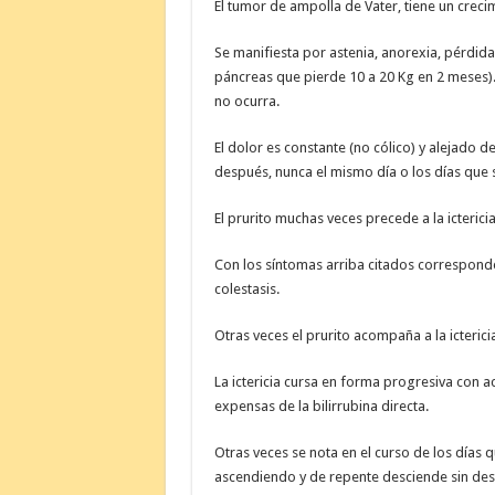
El tumor de ampolla de Vater, tiene un crec
Se manifiesta por astenia, anorexia, pérd
páncreas que pierde 10 a 20 Kg en 2 meses).
no ocurra.
El dolor
es constante (no cólico) y alejado d
después, nunca el mismo día o los días que si
El prurito muchas veces precede a la ictericia
Con los síntomas arriba citados correspond
colestasis.
Otras veces el prurito acompaña a la icterici
La ictericia cursa en forma progresiva con a
expensas de la bilirrubina directa.
Otras veces se nota en el curso de los días 
ascendiendo y de repente desciende sin des