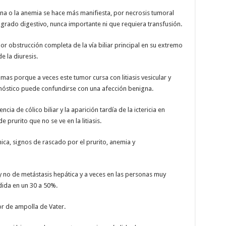
lena o la anemia se hace más manifiesta, por necrosis tumoral
ngrado digestivo, nunca importante ni que requiera transfusión.
or obstrucción completa de la vía biliar principal en su extremo
e la diuresis.
as porque a veces este tumor cursa con litiasis vesicular y
nóstico puede confundirse con una afección benigna.
cia de cólico biliar y la aparición tardía de la ictericia en
e prurito que no se ve en la litiasis.
ica, signos de rascado por el prurito, anemia y
y no de metástasis hepática y a veces en las personas muy
dida en un 30 a 50%.
or de ampolla de Vater.