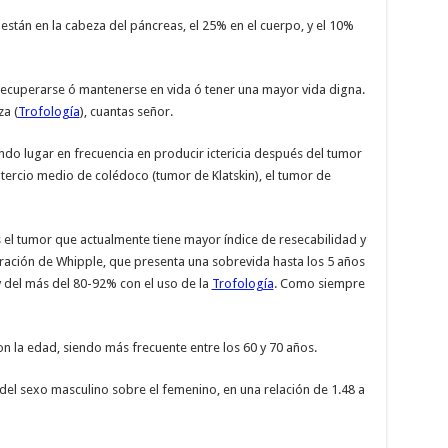
tán en la cabeza del páncreas, el 25% en el cuerpo, y el 10%
recuperarse ó mantenerse en vida ó tener una mayor vida digna.
za (
Trofología
), cuantas señor.
ndo lugar en frecuencia en producir ictericia después del tumor
 tercio medio de colédoco (tumor de Klatskin), el tumor de
es el tumor que actualmente tiene mayor índice de resecabilidad y
ración de Whipple, que presenta una sobrevida hasta los 5 años
y del más del 80-92% con el uso de la
Trofología
. Como siempre
n la edad, siendo más frecuente entre los 60 y 70 años.
 del sexo masculino sobre el femenino, en una relación de 1.48 a