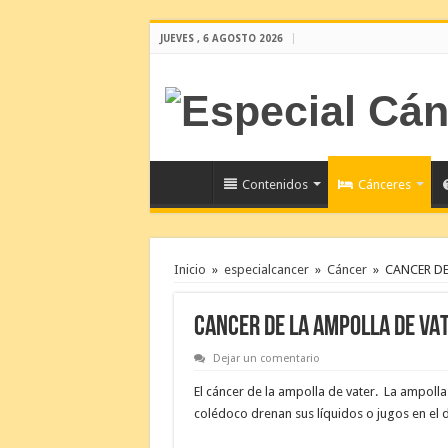
JUEVES , 6 AGOSTO 2026
Contenidos
Cánceres
Inicio
»
especialcancer
»
Cáncer
»
CANCER DE
CANCER DE LA AMPOLLA DE VA
Dejar un comentario
El cáncer de la ampolla de vater. La ampoll
colédoco drenan sus líquidos o jugos en el