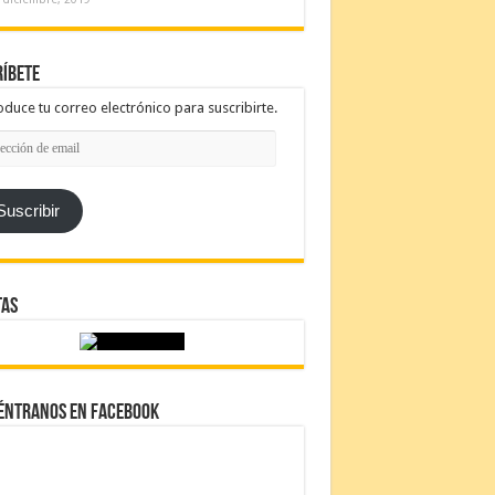
íbete
oduce tu correo electrónico para suscribirte.
cción
l
Suscribir
tas
éntranos en Facebook